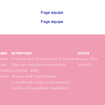
Page équipe
Page équipe
AGES
EXPERTISES
UTILES
binet
Droit bancaire, Recouvrement & Exécution
Espace client
quipe
Litiges & Contentieux commerciaux
LinkedIn
tualités
Corporate / M&A
ontact
Droit social & Capital humain
Prévention des risques professionnels
Enchères & Acquisitions Immobilières