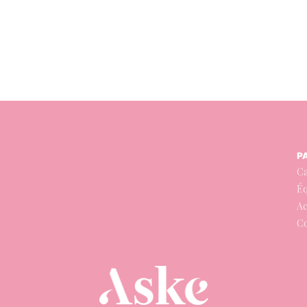
P
Ca
É
Ac
C