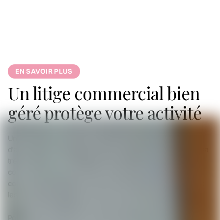
investissements non amortis ou la perte de valeur de
l'entreprise. Aske s'appuie sur des experts-comptables pour
établir des évaluations économiques détaillées devant le juge.
EN SAVOIR PLUS
Un litige commercial bien
géré protège votre activité
Un contentieux mal anticipé peut fragiliser une relation
d'affaires, nuire à la réputation d'une entreprise et peser sur sa
trésorerie. Aske aide les dirigeants à
identifier les risques
contractuels en amont
,
sécuriser leurs échanges
commerciaux
et
défendre leurs droits avec méthode
devant
les juridictions compétentes.
Pour évaluer vos contrats ou préparer une stratégie de