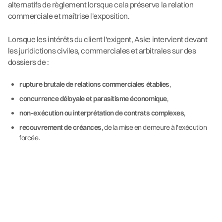
alternatifs de règlement lorsque cela préserve la relation
commerciale et maîtrise l'exposition.
Lorsque les intérêts du client l'exigent, Aske intervient devant
les juridictions civiles, commerciales et arbitrales sur des
dossiers de :
rupture brutale de relations commerciales établies
,
concurrence déloyale et parasitisme économique
,
non-exécution ou interprétation de contrats complexes
,
recouvrement de créances
, de la mise en demeure à l'exécution
forcée.
L'article L.442-1, II du Code de commerce impose un préavis